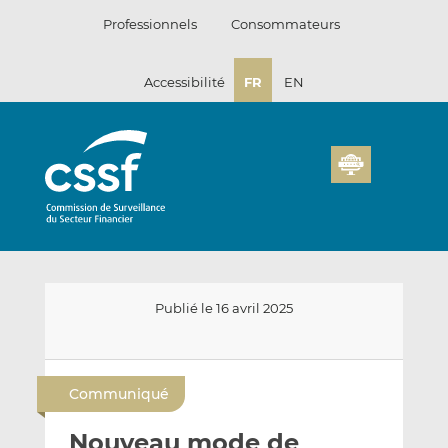
Passer
Professionnels
Consommateurs
au
contenu
Accessibilité
FR
EN
Publié le 16 avril 2025
E
P
P
n
a
a
Communiqué
v
r
r
o
t
t
Nouveau mode de
y
a
a