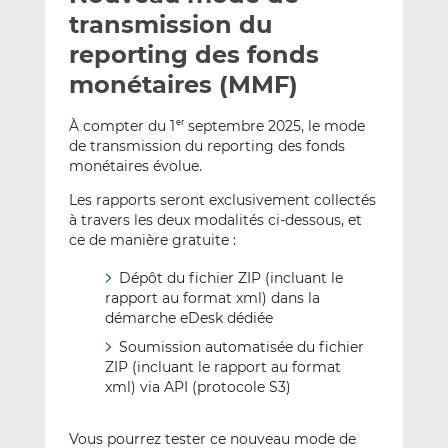
e
g
g
transmission du
r
e
e
reporting des fonds
p
r
r
monétaires (MMF)
a
s
s
r
u
u
À compter du 1
septembre 2025, le mode
er
e
r
r
de transmission du reporting des fonds
m
L
F
monétaires évolue.
a
i
a
i
n
c
Les rapports seront exclusivement collectés
à travers les deux modalités ci-dessous, et
l
k
e
ce de manière gratuite :
e
b
d
o
Dépôt du fichier ZIP (incluant le
I
o
rapport au format xml) dans la
n
k
démarche eDesk dédiée
Soumission automatisée du fichier
ZIP (incluant le rapport au format
xml) via API (protocole S3)
Vous pourrez tester ce nouveau mode de