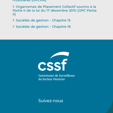
mobilières (OPCVM)
Organismes de Placement Collectif soumis à la
Partie II de la loi du 17 décembre 2010 (OPC Partie
II)
Sociétés de gestion - Chapitre 15
Sociétés de gestion - Chapitre 16
Suivez-nous
Suivez-
Suivez-
nous
nous