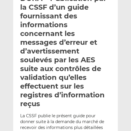
e
g
g
la CSSF d’un guide
r
e
e
fournissant des
p
r
r
informations
a
s
s
r
u
u
concernant les
e
r
r
messages d’erreur et
m
L
F
d’avertissement
a
i
a
soulevés par les AES
i
n
c
l
k
e
suite aux contrôles de
e
b
validation qu’elles
d
o
effectuent sur les
I
o
n
k
registres d’information
reçus
La CSSF publie le présent guide pour
donner suite à la demande du marché de
recevoir des informations plus détaillées