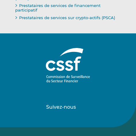
Prestataires de services de financement
participatif
Prestataires de services sur crypto-actifs (PSCA)
Suivez-nous
Suivez-
Suivez-
nous
nous
sur
sur
LinkedIn
Vimeo