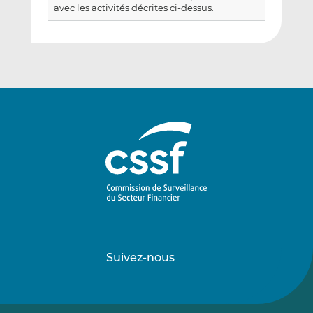
avec les activités décrites ci-dessus.
Suivez-nous
Suivez-
Suivez-
nous
nous
sur
sur