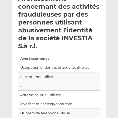
e
g
g
concernant des activités
r
e
e
frauduleuses par des
p
r
r
personnes utilisant
a
s
s
r
u
u
abusivement l’identité
e
r
r
de la société INVESTIA
m
L
F
S.à r.l.
a
i
a
i
n
c
l
k
e
Avertissement :
e
b
Usurpation d’identité et activités illicites
d
o
I
o
Site Internet utilisé :
n
k
/
Adresse courriel utilisée :
levacher.michele@yahoo.com
Numéro de téléphone utilisé :