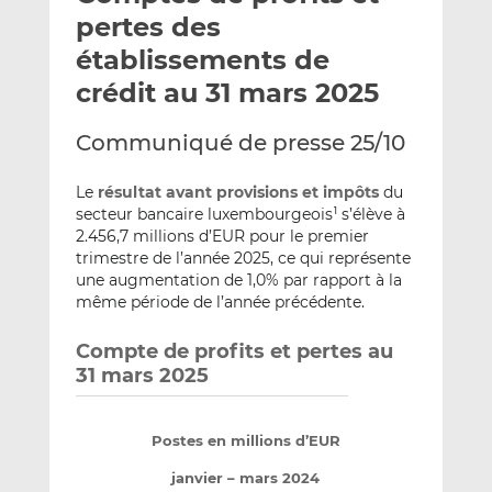
e
g
g
pertes des
r
e
e
établissements de
p
r
r
crédit au 31 mars 2025
a
s
s
r
u
u
Communiqué de presse 25/10
e
r
r
m
L
F
Le
résultat avant provisions et impôts
du
a
i
a
secteur bancaire luxembourgeois
s’élève à
1
i
n
c
2.456,7 millions d’EUR pour le premier
l
k
e
trimestre de l’année 2025, ce qui représente
e
b
une augmentation de 1,0% par rapport à la
d
o
même période de l’année précédente.
I
o
n
k
Compte de profits et pertes au
31 mars 2025
Postes en millions d’EUR
janvier – mars 2024