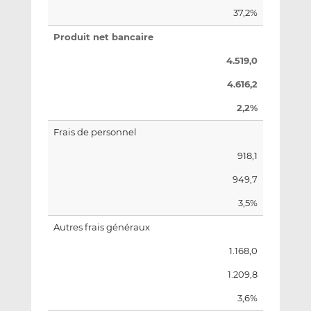
37,2%
Produit net bancaire
4.519,0
4.616,2
2,2%
Frais de personnel
918,1
949,7
3,5%
Autres frais généraux
1.168,0
1.209,8
3,6%