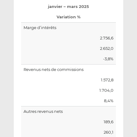
janvier – mars 2025
Variation %
Marge d’intérêts
2.756,6
2.652,0
-3,8%
Revenus nets de commissions
1.572,8
1.704,0
8,4%
Autres revenus nets
189,6
260,1