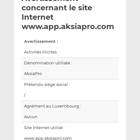
e
g
g
concernant le site
r
e
e
Internet
p
r
r
www.app.aksiapro.com
a
s
s
r
u
u
e
r
r
Avertissement :
m
L
F
Activités illicites
a
i
a
i
n
c
Dénomination utilisée :
l
k
e
AksiaPro
e
b
d
o
Prétendu siège social :
I
o
/
n
k
Agrément au Luxembourg :
Aucun
Site Internet utilisé :
www.app.aksiapro.com