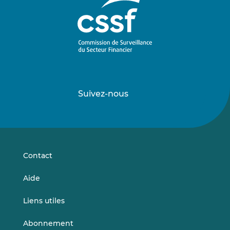
Suivez-nous
Suivez-
Suivez-
nous
nous
sur
sur
LinkedIn
Vimeo
Contact
Aide
Liens utiles
Abonnement