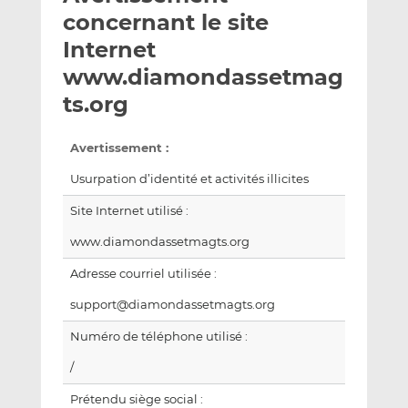
e
g
g
concernant le site
r
e
e
Internet
p
r
r
www.diamondassetmag
a
s
s
r
u
u
ts.org
e
r
r
m
L
F
Avertissement :
a
i
a
Usurpation d’identité et activités illicites
i
n
c
l
k
e
Site Internet utilisé :
e
b
www.diamondassetmagts.org
d
o
I
o
Adresse courriel utilisée :
n
k
support@diamondassetmagts.org
Numéro de téléphone utilisé :
/
Prétendu siège social :