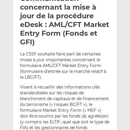
e
g
g
concernant la mise à
r
e
e
jour de la procédure
p
r
r
eDesk : AML/CFT Market
a
s
s
r
u
u
Entry Form (Fonds et
e
r
r
GFI)
m
L
F
a
i
a
La CSSF souhaite faire part de certaines
i
n
c
mises à jour importantes concernant le
l
k
e
formulaire AML/CFT Market Entry Form
e
b
(formulaire d’entrée sur le marché relatif à
la LBC/FT).
d
o
I
o
Visant à recueillir des informations clés
n
k
standardisées sur les risques de
blanchiment de capitaux et de financement
du terrorisme (« risques BC/FT »), le
formulaire Market Entry Form (« MEF »)
doit être soumis par les fonds (à) agréés(er)
(y compris les ELTIF, quel que soit le type de
FIA) et les gestionnaires de fonds