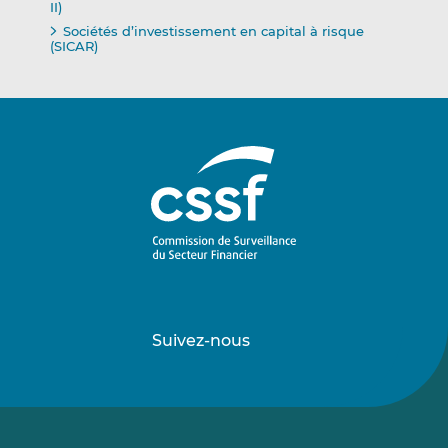
II)
Sociétés d’investissement en capital à risque
(SICAR)
Suivez-nous
Suivez-
Suivez-
nous
nous
sur
sur
LinkedIn
Vimeo