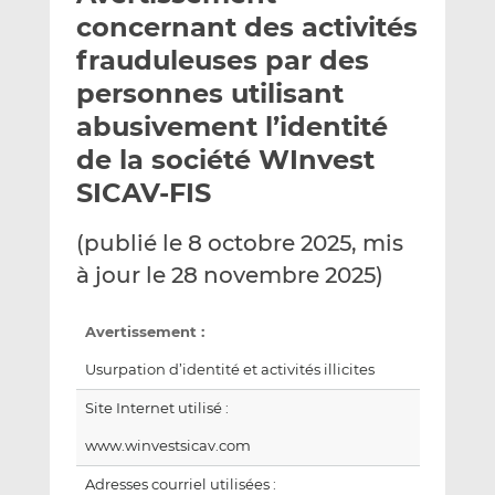
e
g
g
concernant des activités
r
e
e
frauduleuses par des
p
r
r
personnes utilisant
a
s
s
r
u
u
abusivement l’identité
e
r
r
de la société WInvest
m
L
F
SICAV-FIS
a
i
a
i
n
c
(publié le 8 octobre 2025, mis
l
k
e
e
b
à jour le 28 novembre 2025)
d
o
I
o
Avertissement :
n
k
Usurpation d’identité et activités illicites
Site Internet utilisé :
www.winvestsicav.com
Adresses courriel utilisées :