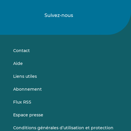
Suivez-nous
Suivez-
Suivez-
nous
nous
sur
sur
LinkedIn
Vimeo
Contact
Aide
Liens utiles
Abonnement
Flux RSS
Espace presse
Conditions générales d’utilisation et protection