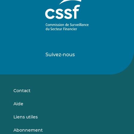
Suivez-nous
Suivez-
Suivez-
nous
nous
sur
sur
LinkedIn
Vimeo
Contact
Aide
Liens utiles
Abonnement