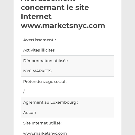
e
g
g
concernant le site
r
e
e
Internet
p
r
r
www.marketsnyc.com
a
s
s
r
u
u
e
r
r
Avertissement :
m
L
F
Activités illicites
a
i
a
i
n
c
Dénomination utilisée :
l
k
e
NYC MARKETS
e
b
d
o
Prétendu siège social :
I
o
/
n
k
Agrément au Luxembourg :
Aucun
Site Internet utilisé :
www.marketsnyc.com