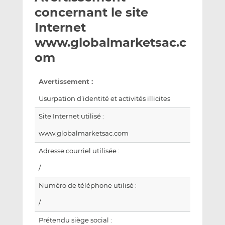
e
g
g
concernant le site
r
e
e
Internet
p
r
r
www.globalmarketsac.c
a
s
s
r
u
u
om
e
r
r
m
L
F
Avertissement :
a
i
a
Usurpation d’identité et activités illicites
i
n
c
l
k
e
Site Internet utilisé :
e
b
www.globalmarketsac.com
d
o
I
o
Adresse courriel utilisée :
n
k
/
Numéro de téléphone utilisé :
/
Prétendu siège social :