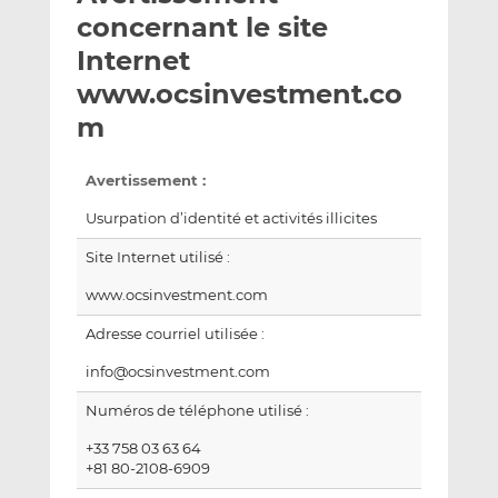
e
g
g
concernant le site
r
e
e
Internet
p
r
r
www.ocsinvestment.co
a
s
s
r
u
u
m
e
r
r
m
L
F
Avertissement :
a
i
a
Usurpation d’identité et activités illicites
i
n
c
l
k
e
Site Internet utilisé :
e
b
www.ocsinvestment.com
d
o
I
o
Adresse courriel utilisée :
n
k
info@ocsinvestment.com
Numéros de téléphone utilisé :
+33 758 03 63 64
+81 80-2108-6909