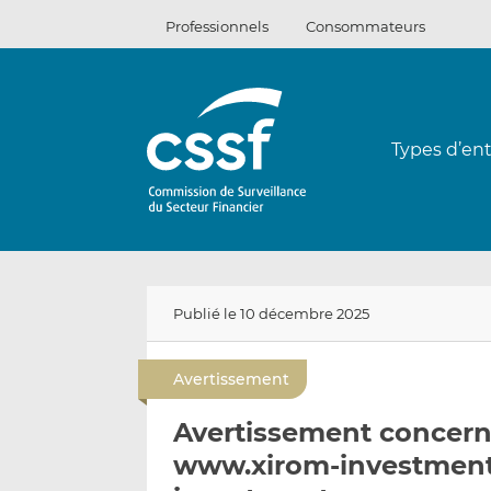
Passer
Professionnels
Consommateurs
au
contenu
Types d’ent
Publié le 10 décembre 2025
Avertissement
Avertissement concerna
www.xirom-investment