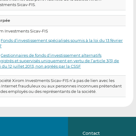
stments Sicav-FIS.
urpée
m Investments Sicav-FIS
·
Fonds d’investissement spécialisés soumis à la loi du 13 février
7
·
Gestionnaires de fonds d’investissement alternatifs
gistrés et supervisés uniquement en vertu de l’article 3(3) de
oi du 12 juillet 2013, non agréés par la CSSF
ociété Xirom Investments Sicav-FIS n’a pas de lien avec les
s Internet frauduleux ou aux personnes inconnues prétendant
 des employés ou des représentants de la société.
Contact