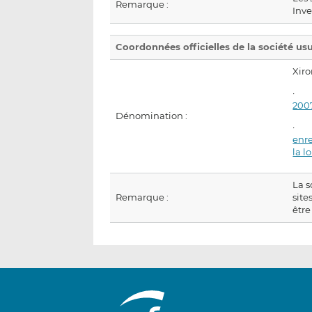
Remarque :
Inve
Coordonnées officielles de la société us
Xiro
200
Dénomination :
enre
la l
La s
Remarque :
site
être