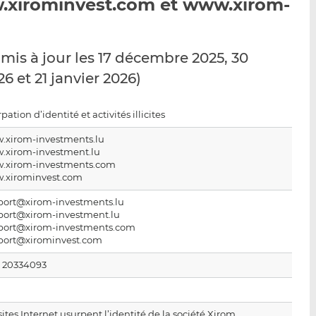
.xirominvest.com et www.xirom-
p
r
r
a
s
s
r
u
u
e
r
r
 mis à jour les 17 décembre 2025, 30
m
L
F
6 et 21 janvier 2026)
a
i
a
i
n
c
pation d’identité et activités illicites
l
k
e
e
b
.xirom-investments.lu
d
o
.xirom-investment.lu
.xirom-investments.com
I
o
.xirominvest.com
n
k
port@xirom-investments.lu
port@xirom-investment.lu
port@xirom-investments.com
port@xirominvest.com
2 20334093
sites Internet usurpent l’identité de la société Xirom