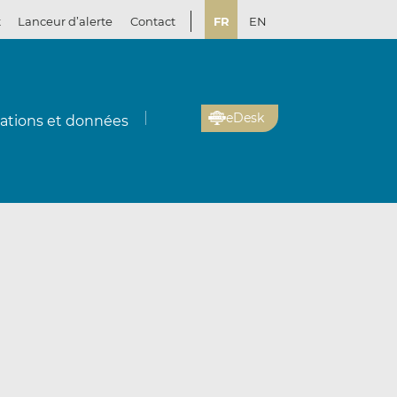
t
Lanceur d’alerte
Contact
FR
EN
eDesk
cations et données