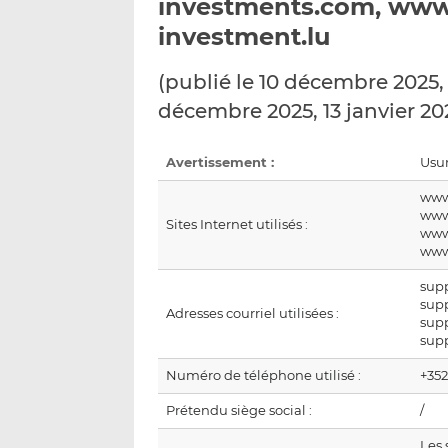
investments.com, www
investment.lu
(publié le 10 décembre 2025,
décembre 2025, 13 janvier 202
Avertissement :
Usur
www
www
Sites Internet utilisés :
www
www
sup
sup
Adresses courriel utilisées :
sup
sup
Numéro de téléphone utilisé :
+35
Prétendu siège social :
/
Les 