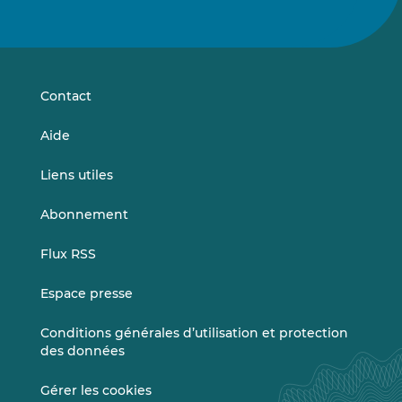
nous
nous
sur
sur
LinkedIn
Vimeo
Contact
Aide
Liens utiles
Abonnement
Flux RSS
Espace presse
Conditions générales d’utilisation et protection
des données
Gérer les cookies