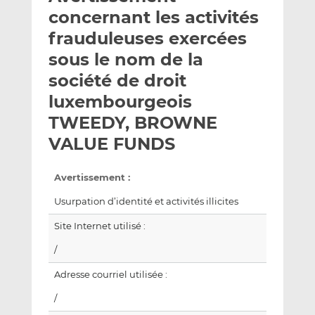
e
g
g
concernant les activités
r
e
e
frauduleuses exercées
p
r
r
sous le nom de la
a
s
s
r
u
u
société de droit
e
r
r
luxembourgeois
m
L
F
TWEEDY, BROWNE
a
i
a
VALUE FUNDS
i
n
c
l
k
e
e
b
Avertissement :
d
o
Usurpation d’identité et activités illicites
I
o
n
k
Site Internet utilisé :
/
Adresse courriel utilisée :
/