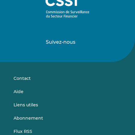
Suivez-nous
Suivez-
Suivez-
nous
nous
sur
sur
LinkedIn
Vimeo
Contact
Aide
Liens utiles
Abonnement
Flux RSS