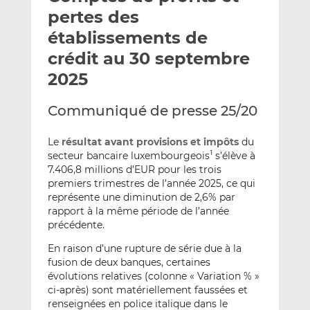
e
g
g
pertes des
r
e
e
établissements de
p
r
r
crédit au 30 septembre
a
s
s
r
u
u
2025
e
r
r
m
L
F
Communiqué de presse 25/20
a
i
a
i
n
c
Le
résultat avant provisions et impôts
du
l
k
e
secteur bancaire luxembourgeois
s’élève à
1
7.406,8 millions d’EUR pour les trois
e
b
premiers trimestres de l’année 2025, ce qui
d
o
représente une diminution de 2,6% par
I
o
rapport à la même période de l’année
n
k
précédente.
En raison d’une rupture de série due à la
fusion de deux banques, certaines
évolutions relatives (colonne « Variation % »
ci-après) sont matériellement faussées et
renseignées en police italique dans le