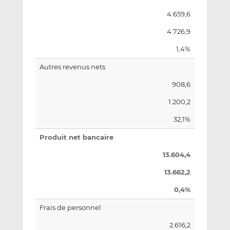
4.659,6
4.726,9
1,4%
Autres revenus nets
908,6
1.200,2
32,1%
Produit net bancaire
13.604,4
13.662,2
0,4%
Frais de personnel
2.616,2