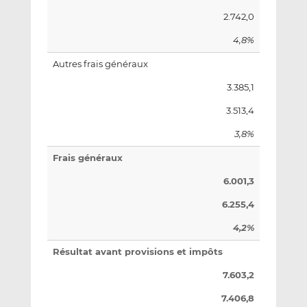
2.742,0
4,8%
Autres frais généraux
3.385,1
3.513,4
3,8%
Frais généraux
6.001,3
6.255,4
4,2%
Résultat avant provisions et impôts
7.603,2
7.406,8