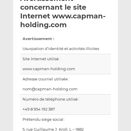
e
g
g
concernant le site
r
e
e
Internet www.capman-
p
r
r
holding.com
a
s
s
r
u
u
e
r
r
Avertissement :
m
L
F
Usurpation d’identité et activités illicites
a
i
a
i
n
c
Site Internet utilisé :
l
k
e
www.capman-holding.com
e
b
d
o
Adresse courriel utilisée :
I
o
nom@capman-holding.com
n
k
Numéro de téléphone utilisé :
+49 8 954 192 387
Prétendu siège social :
5, rue Guillaume J. Kroll, L – 1882