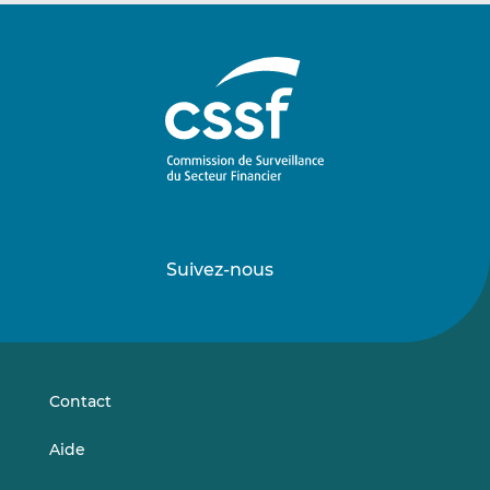
Suivez-nous
Suivez-
Suivez-
nous
nous
sur
sur
LinkedIn
Vimeo
Contact
Aide