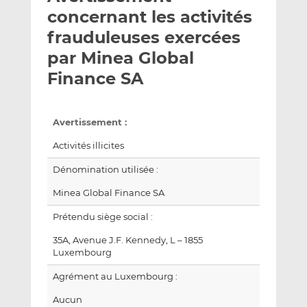
e
g
g
concernant les activités
r
e
e
frauduleuses exercées
p
r
r
par Minea Global
a
s
s
r
u
u
Finance SA
e
r
r
m
L
F
a
i
a
Avertissement :
i
n
c
Activités illicites
l
k
e
e
b
Dénomination utilisée :
d
o
Minea Global Finance SA
I
o
n
k
Prétendu siège social :
35A, Avenue J.F. Kennedy, L – 1855
Luxembourg
Agrément au Luxembourg :
Aucun