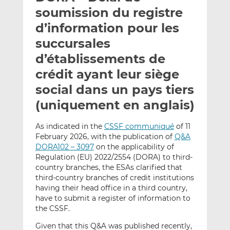
e
g
g
soumission du registre
r
e
e
d’information pour les
p
r
r
succursales
a
s
s
r
u
u
d’établissements de
e
r
r
crédit ayant leur siège
m
L
F
social dans un pays tiers
a
i
a
(uniquement en anglais)
i
n
c
l
k
e
e
b
As indicated in the
CSSF communiqué
of 11
February 2026, with the publication of
Q&A
d
o
DORA102 – 3097
on the applicability of
I
o
Regulation (EU) 2022/2554 (DORA) to third-
n
k
country branches, the ESAs clarified that
third-country branches of credit institutions
having their head office in a third country,
have to submit a register of information to
the CSSF.
Given that this Q&A was published recently,