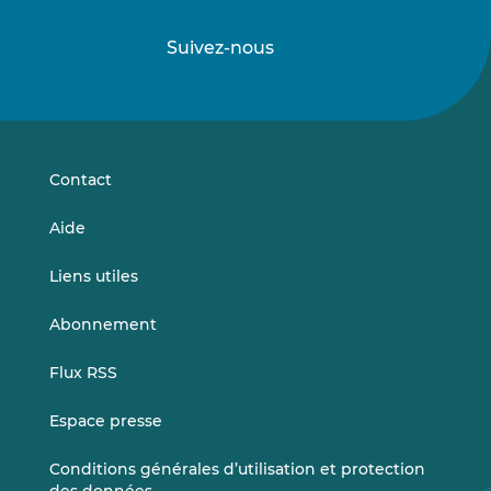
Suivez-nous
Suivez-
Suivez-
nous
nous
sur
sur
LinkedIn
Vimeo
Contact
Aide
Liens utiles
Abonnement
Flux RSS
Espace presse
Conditions générales d’utilisation et protection