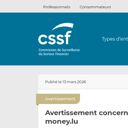
Passer
Professionnels
Consommateurs
au
contenu
Types d’ent
Publié le 13 mars 2026
Avertissement
Avertissement concerna
money.lu