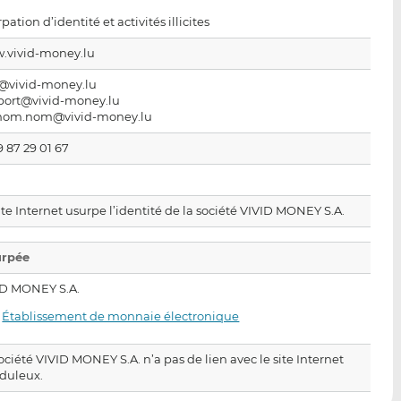
p
r
r
pation d’identité et activités illicites
a
s
s
r
u
u
.vivid-money.lu
e
r
r
o@vivid-money.lu
m
L
F
port@vivid-money.lu
a
i
a
nom.nom@vivid-money.lu
i
n
c
9 87 29 01 67
l
k
e
e
b
d
o
ite Internet usurpe l’identité de la société VIVID MONEY S.A.
I
o
n
k
urpée
ID MONEY S.A.
·
Établissement de monnaie électronique
ociété VIVID MONEY S.A. n’a pas de lien avec le site Internet
uduleux.