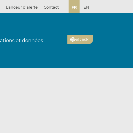
t
Lanceur d’alerte
Contact
FR
EN
eDesk
cations et données