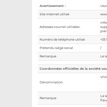
Avertissement :
Usur
Site Internet utilisé :
www
inf
Adresses courriel utilisées :
sup
pré
Numéro de téléphone utilisé :
+33 
Prétendu siège social :
/
Remarque :
Le s
Coordonnées officielles de la société us
VIV
Dénomination :
La s
Remarque :
fra