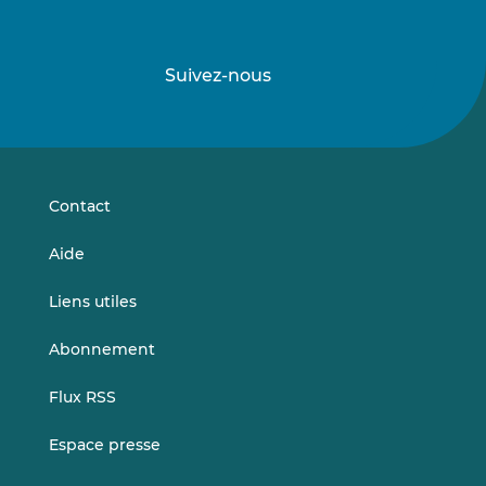
Suivez-nous
Suivez-
Suivez-
nous
nous
sur
sur
LinkedIn
Vimeo
Contact
Aide
Liens utiles
Abonnement
Flux RSS
Espace presse