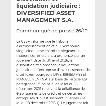
e
g
g
liquidation judiciaire :
r
e
e
DIVERSIFIED ASSET
p
r
r
MANAGEMENT S.A.
a
s
s
r
u
u
Communiqué de presse 26/10
e
r
r
m
L
F
La CSSF informe que le Tribunal
a
i
a
d’arrondissement de et à Luxembourg,
i
n
c
vingt-cinquième chambre, siégeant en
l
k
e
matière commerciale, a prononcé, par un
e
b
jugement daté du 30 avril 2026, la
d
o
dissolution et a ordonné la liquidation
I
o
judiciaire de l’entreprise d’investissement de
n
k
droit luxembourgeois DIVERSIFIED ASSET
MANAGEMENT S.A. sur base de l’article 129,
paragraphe 1
, point 2., de la loi du 18
er
décembre 2015 relative à la défaillance des
établissements de crédit et de certaines
entreprises d’investissement (ci-après « la
loi du 18 décembre 2015 »). Le jugement fait