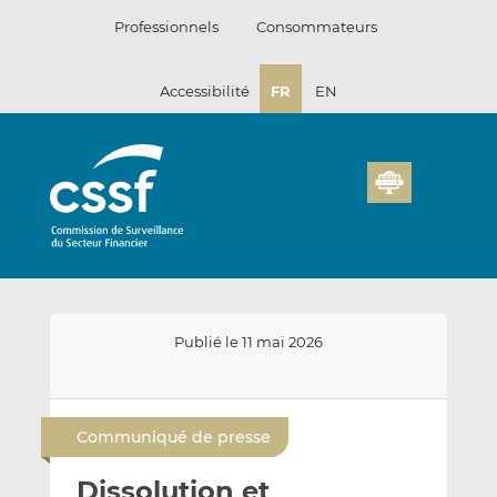
Passer
Professionnels
Consommateurs
au
contenu
Accessibilité
FR
EN
Publié le 11 mai 2026
E
P
P
n
a
a
Communiqué de presse
v
r
r
o
t
t
Dissolution et
y
a
a