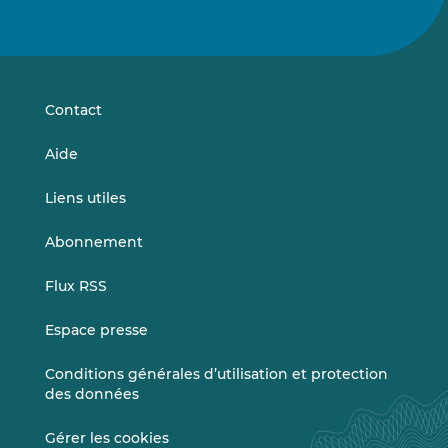
Suivez-
Suivez-
nous
nous
sur
sur
LinkedIn
Vimeo
Contact
Aide
Liens utiles
Abonnement
Flux RSS
Espace presse
Conditions générales d’utilisation et protection
des données
Gérer les cookies