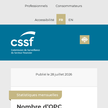
Passer
Professionnels
Consommateurs
au
contenu
Accessibilité
FR
EN
Publié le 28 juillet 2026
E
P
P
n
a
a
Statistiques mensuelles
v
r
r
o
t
t
Nombre d’OPC
y
a
a