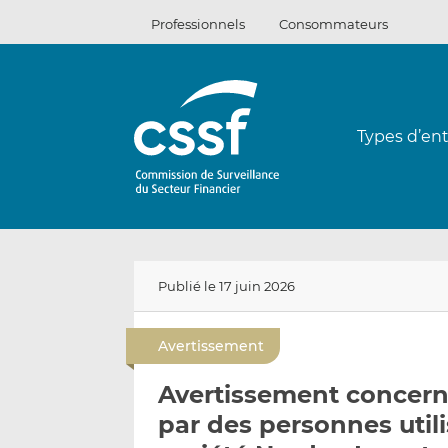
Passer
Professionnels
Consommateurs
au
contenu
Types d’ent
Publié le 17 juin 2026
Avertissement
Avertissement concerna
par des personnes utili