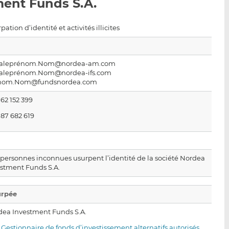
ment Funds S.A.
p
r
r
a
s
s
r
u
u
pation d’identité et activités illicites
e
r
r
m
L
F
a
i
a
tialeprénom.Nom@nordea-am.com
tialeprénom.Nom@nordea-ifs.com
i
n
c
nom.Nom@fundsnordea.com
l
k
e
e
b
162 152 399
d
o
187 682 619
I
o
n
k
personnes inconnues usurpent l’identité de la société Nordea
estment Funds S.A.
urpée
dea Investment Funds S.A.
·
Gestionnaire de fonds d’investissement alternatifs autorisés