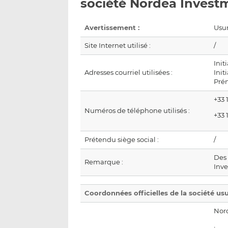
société Nordea Invest
Avertissement :
Usur
Site Internet utilisé :
/
Ini
Adresses courriel utilisées :
Ini
Pré
+33 
Numéros de téléphone utilisés :
+33 
Prétendu siège social :
/
Des 
Remarque :
Inv
Coordonnées officielles de la société us
Nor