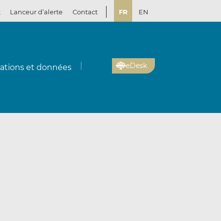
t
Lanceur d’alerte
Contact
FR
EN
eDesk
cations et données