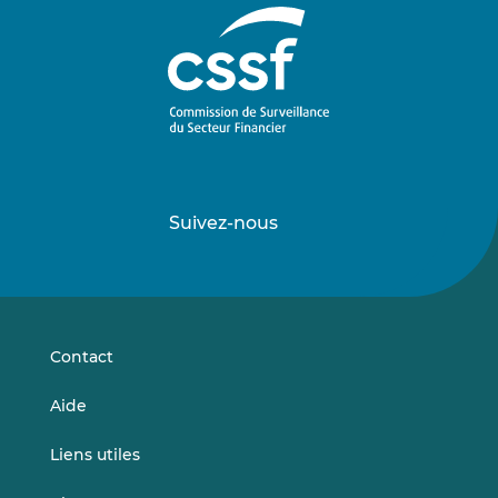
Suivez-nous
Suivez-
Suivez-
nous
nous
sur
sur
LinkedIn
Vimeo
Contact
Aide
Liens utiles