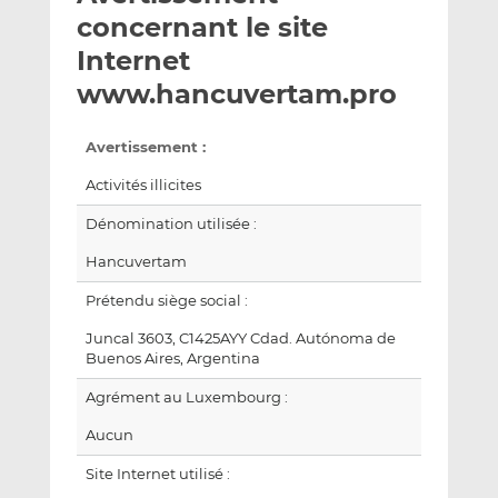
e
g
g
concernant le site
r
e
e
Internet
p
r
r
www.hancuvertam.pro
a
s
s
r
u
u
e
r
r
Avertissement :
m
L
F
Activités illicites
a
i
a
i
n
c
Dénomination utilisée :
l
k
e
Hancuvertam
e
b
d
o
Prétendu siège social :
I
o
Juncal 3603, C1425AYY Cdad. Autónoma de
n
k
Buenos Aires, Argentina
Agrément au Luxembourg :
Aucun
Site Internet utilisé :