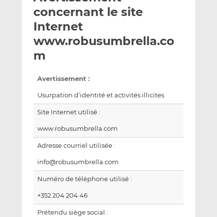
e
g
g
concernant le site
r
e
e
Internet
p
r
r
www.robusumbrella.co
a
s
s
r
u
u
m
e
r
r
m
L
F
Avertissement :
a
i
a
Usurpation d’identité et activités illicites
i
n
c
l
k
e
Site Internet utilisé :
e
b
www.robusumbrella.com
d
o
I
o
Adresse courriel utilisée :
n
k
info@robusumbrella.com
Numéro de téléphone utilisé :
+352 204 204 46
Prétendu siège social :