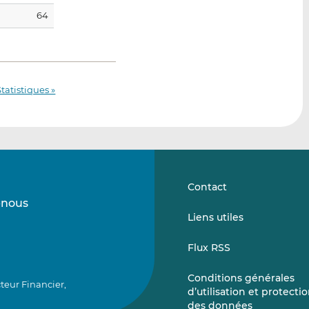
64
Statistiques »
Contact
-nous
Suivez-
Suivez-
Liens utiles
nous
nous
sur
sur
Flux RSS
LinkedIn
Vimeo
Conditions générales
teur Financier,
d’utilisation et protecti
des données