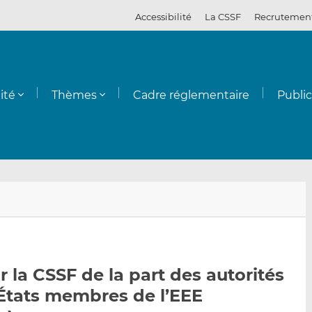
Accessibilité
La CSSF
Recrutemen
ité
Thèmes
Cadre réglementaire
Publi
E
P
P
n
a
a
v
r
r
o
t
t
y
a
a
r la CSSF de la part des autorités
e
g
g
États membres de l’EEE
r
e
e