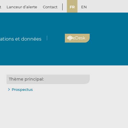
t
Lanceur d’alerte
Contact
FR
EN
eDesk
cations et données
Thème principal:
Prospectus