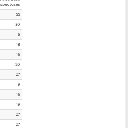
ospectuses
55
30
6
18
16
20
27
9
16
19
27
27