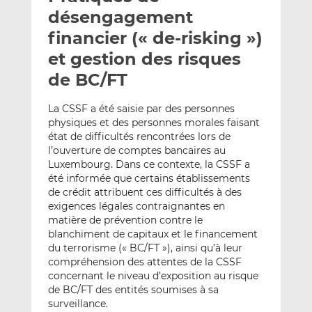
e
g
g
désengagement
r
e
e
financier (« de-risking »)
p
r
r
et gestion des risques
a
s
s
r
u
u
de BC/FT
e
r
r
m
L
F
La CSSF a été saisie par des personnes
physiques et des personnes morales faisant
a
i
a
état de difficultés rencontrées lors de
i
n
c
l’ouverture de comptes bancaires au
l
k
e
Luxembourg. Dans ce contexte, la CSSF a
e
b
été informée que certains établissements
d
o
de crédit attribuent ces difficultés à des
I
o
exigences légales contraignantes en
n
k
matière de prévention contre le
blanchiment de capitaux et le financement
du terrorisme (« BC/FT »), ainsi qu’à leur
compréhension des attentes de la CSSF
concernant le niveau d’exposition au risque
de BC/FT des entités soumises à sa
surveillance.