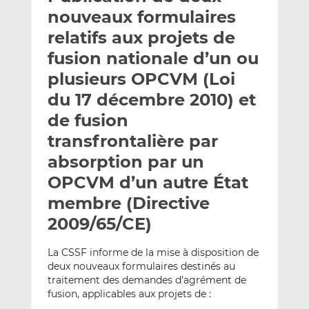
e
g
g
nouveaux formulaires
r
e
e
relatifs aux projets de
p
r
r
fusion nationale d’un ou
a
s
s
r
u
u
plusieurs OPCVM (Loi
e
r
r
du 17 décembre 2010) et
m
L
F
de fusion
a
i
a
transfrontalière par
i
n
c
l
k
e
absorption par un
e
b
OPCVM d’un autre État
d
o
membre (Directive
I
o
n
k
2009/65/CE)
La CSSF informe de la mise à disposition de
deux nouveaux formulaires destinés au
traitement des demandes d’agrément de
fusion, applicables aux projets de :