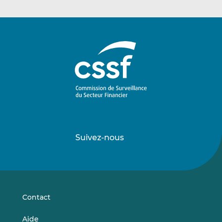
Suivez-nous
Suivez-
Suivez-
nous
nous
sur
sur
LinkedIn
Vimeo
Contact
Aide