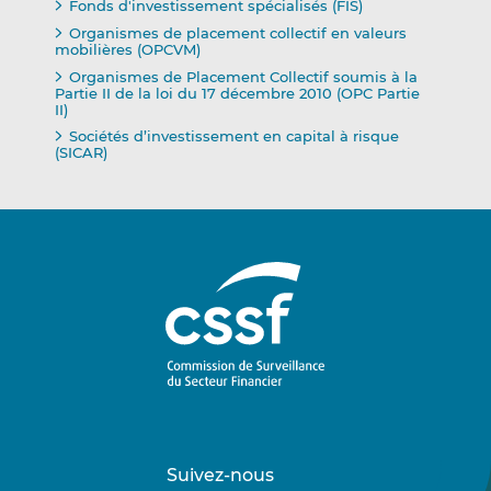
Fonds d'investissement spécialisés (FIS)
Organismes de placement collectif en valeurs
mobilières (OPCVM)
Organismes de Placement Collectif soumis à la
Partie II de la loi du 17 décembre 2010 (OPC Partie
II)
Sociétés d’investissement en capital à risque
(SICAR)
Suivez-nous
Suivez-
Suivez-