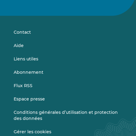
nous
nous
sur
sur
LinkedIn
Vimeo
Contact
Aide
Liens utiles
Abonnement
Flux RSS
Espace presse
Conditions générales d’utilisation et protection
des données
Gérer les cookies