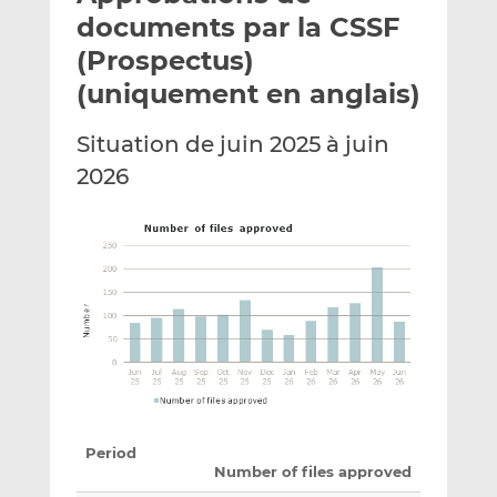
e
g
g
documents par la CSSF
r
e
e
(Prospectus)
p
r
r
(uniquement en anglais)
a
s
s
r
u
u
Situation de juin 2025 à juin
e
r
r
m
L
F
2026
a
i
a
i
n
c
l
k
e
e
b
d
o
I
o
n
k
Period
Number of files approved