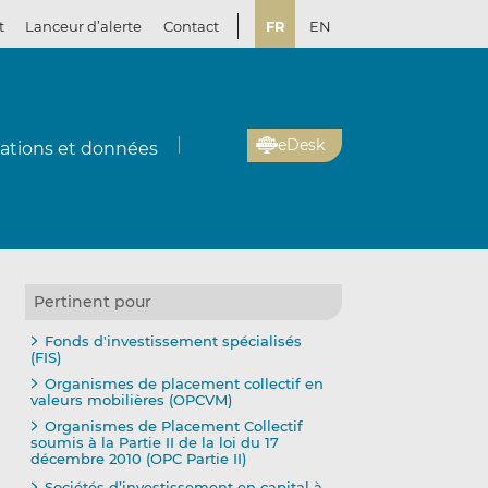
t
Lanceur d’alerte
Contact
FR
EN
eDesk
cations et données
Pertinent pour
Fonds d'investissement spécialisés
(FIS)
Organismes de placement collectif en
valeurs mobilières (OPCVM)
Organismes de Placement Collectif
soumis à la Partie II de la loi du 17
décembre 2010 (OPC Partie II)
Sociétés d’investissement en capital à