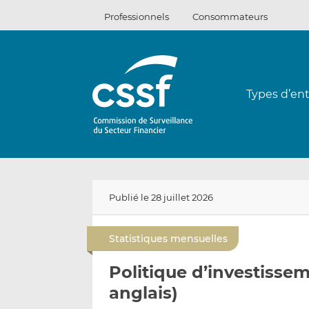
Passer
Professionnels
Consommateurs
au
contenu
Types d’ent
Publié le 28 juillet 2026
Statistiques mensuelles
Politique d’investiss
anglais)