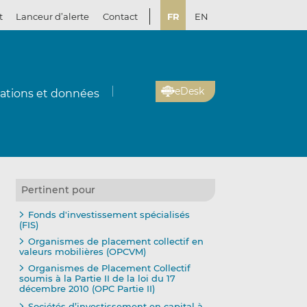
t
Lanceur d’alerte
Contact
FR
EN
eDesk
cations et données
Pertinent pour
Fonds d'investissement spécialisés
(FIS)
Organismes de placement collectif en
valeurs mobilières (OPCVM)
Organismes de Placement Collectif
soumis à la Partie II de la loi du 17
décembre 2010 (OPC Partie II)
Sociétés d’investissement en capital à