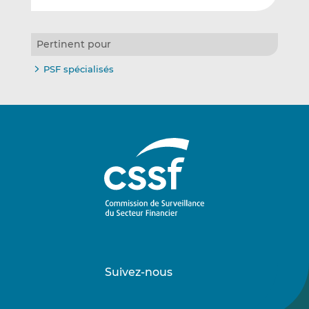
Pertinent pour
PSF spécialisés
Suivez-nous
Suivez-
Suivez-
nous
nous