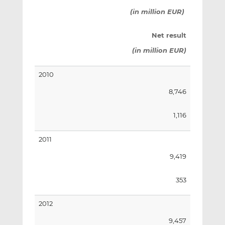
(in million EUR)
Net result
(in million EUR)
2010
8,746
1,116
2011
9,419
353
2012
9,457