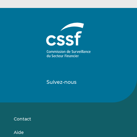
Suivez-nous
Suivez-
Suivez-
nous
nous
sur
sur
LinkedIn
Vimeo
Contact
Aide