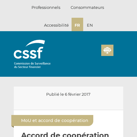
Passer
Professionnels
Consommateurs
au
contenu
Accessibilité
FR
EN
Publié le 6 février 2017
E
P
P
n
a
a
MoU et accord de coopération
v
r
r
o
t
t
Accord de coopération
y
a
a