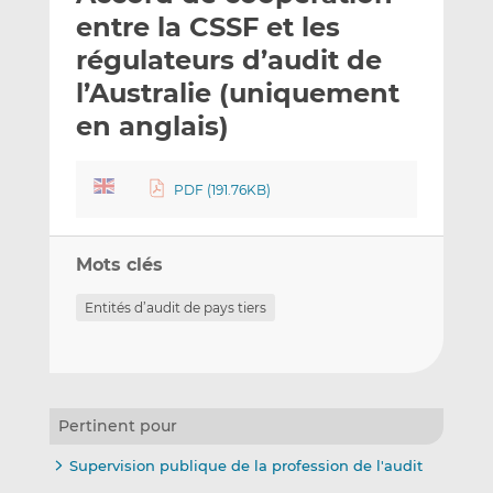
e
g
g
entre la CSSF et les
r
e
e
régulateurs d’audit de
p
r
r
l’Australie (uniquement
a
s
s
r
u
u
en anglais)
e
r
r
m
L
F
PDF (191.76KB)
a
i
a
i
n
c
l
k
e
Mots clés
e
b
d
o
Entités d’audit de pays tiers
I
o
n
k
Pertinent pour
Supervision publique de la profession de l'audit