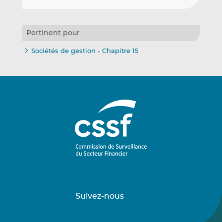
Pertinent pour
Sociétés de gestion - Chapitre 15
Suivez-nous
Suivez-
Suivez-
nous
nous