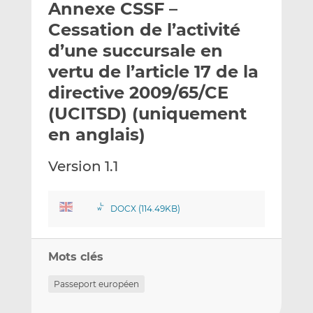
Annexe CSSF –
y
a
a
e
g
g
Cessation de l’activité
r
e
e
d’une succursale en
p
r
r
vertu de l’article 17 de la
a
s
s
r
u
u
directive 2009/65/CE
e
r
r
(UCITSD) (uniquement
m
L
F
en anglais)
a
i
a
i
n
c
Version 1.1
l
k
e
e
b
d
o
DOCX (114.49KB)
I
o
n
k
Mots clés
Passeport européen