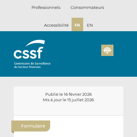
Passer
Professionnels
Consommateurs
au
contenu
Accessibilité
FR
EN
Publié le 16 février 2026
Mis à jour le 15 juillet 2026
E
P
P
n
a
a
Formulaire
v
r
r
o
t
t