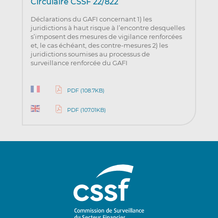
Circulaire CSSF 22/822
Déclarations du GAFI concernant 1) les
juridictions à haut risque à l’encontre desquelles
s’imposent des mesures de vigilance renforcées
et, le cas échéant, des contre-mesures 2) les
juridictions soumises au processus de
surveillance renforcée du GAFI
PDF (108.7KB)
PDF (107.01KB)