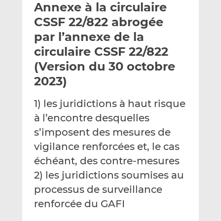
Annexe à la circulaire
y
a
a
e
g
g
CSSF 22/822 abrogée
r
e
e
par l’annexe de la
p
r
r
circulaire CSSF 22/822
a
s
s
r
u
u
(Version du 30 octobre
e
r
r
2023)
m
L
F
a
i
a
1) les juridictions à haut risque
i
n
c
à l’encontre desquelles
l
k
e
s’imposent des mesures de
e
b
d
o
vigilance renforcées et, le cas
I
o
échéant, des contre-mesures
n
k
2) les juridictions soumises au
processus de surveillance
renforcée du GAFI