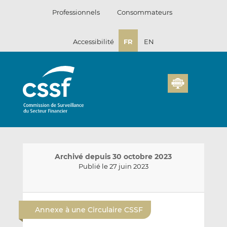
Passer
Professionnels
Consommateurs
au
contenu
Accessibilité
FR
EN
Archivé depuis 30 octobre 2023
Publié le 27 juin 2023
E
P
P
n
a
a
Annexe à une Circulaire CSSF
v
r
r
o
t
t