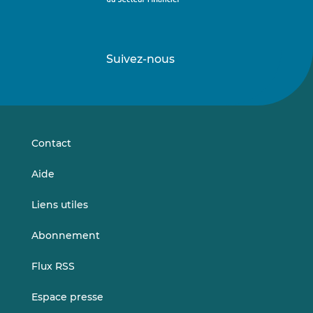
Suivez-nous
Suivez-
Suivez-
nous
nous
sur
sur
LinkedIn
Vimeo
Contact
Aide
Liens utiles
Abonnement
Flux RSS
Espace presse