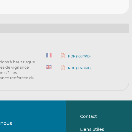
PDF (108.7KB)
tions à haut risque
es de vigilance
PDF (107.01KB)
res 2) les
lance renforcée du
Contact
-nous
Suivez-
Suivez-
Liens utiles