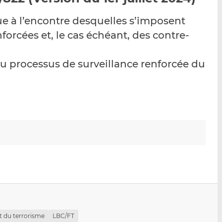
p
r
r
sque à l’encontre desquelles s’imposent
a
s
s
r
u
u
forcées et, le cas échéant, des contre-
e
r
r
m
L
F
 au processus de surveillance renforcée du
a
i
a
i
n
c
l
k
e
e
b
d
o
I
o
n
k
 du terrorisme
LBC/FT