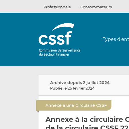
Passer
Professionnels
Consommateurs
au
contenu
Types d’ent
Archivé depuis 2 juillet 2024
Publié le 26 février 2024
Annexe à une Circulaire CSSF
Annexe à la circulaire
de la circulaire CSSF 22