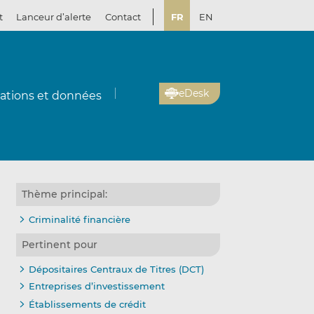
t
Lanceur d’alerte
Contact
FR
EN
eDesk
cations et données
Thème principal:
Criminalité financière
Pertinent pour
Dépositaires Centraux de Titres (DCT)
Entreprises d’investissement
Établissements de crédit