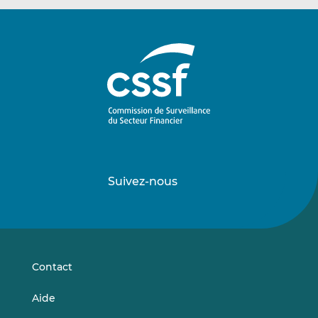
Suivez-nous
Suivez-
Suivez-
nous
nous
sur
sur
LinkedIn
Vimeo
Contact
Aide