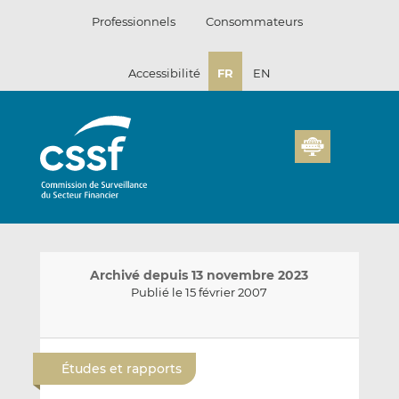
Passer
Professionnels
Consommateurs
au
contenu
Accessibilité
FR
EN
Archivé depuis 13 novembre 2023
Publié le 15 février 2007
E
P
P
n
a
a
Études et rapports
v
r
r
o
t
t