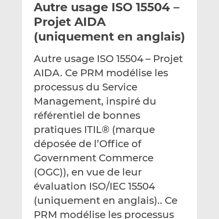
Autre usage ISO 15504 –
y
a
a
e
g
g
Projet AIDA
r
e
e
(uniquement en anglais)
p
r
r
a
s
s
Autre usage ISO 15504 – Projet
r
u
u
AIDA. Ce PRM modélise les
e
r
r
m
L
F
processus du Service
a
i
a
Management, inspiré du
i
n
c
référentiel de bonnes
l
k
e
pratiques ITIL® (marque
e
b
d
o
déposée de l’Office of
I
o
Government Commerce
n
k
(OGC)), en vue de leur
évaluation ISO/IEC 15504
(uniquement en anglais).. Ce
PRM modélise les processus