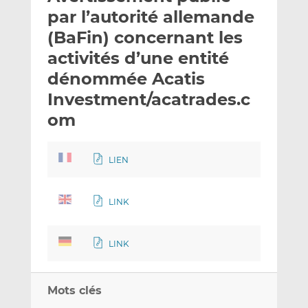
e
g
g
par l’autorité allemande
r
e
e
(BaFin) concernant les
p
r
r
activités d’une entité
a
s
s
r
u
u
dénommée Acatis
e
r
r
Investment/acatrades.c
m
L
F
om
a
i
a
i
n
c
l
k
e
LIEN
e
b
d
o
I
o
LINK
n
k
LINK
Mots clés