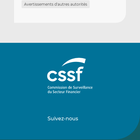
Avertissements d'autres autorités
Suivez-nous
Suivez-
Suivez-
nous
nous
sur
sur