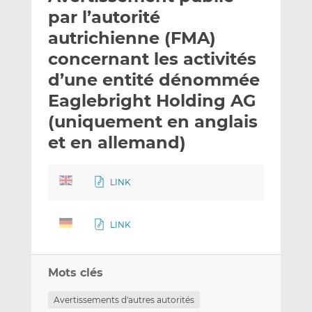
e
g
g
par l’autorité
r
e
e
autrichienne (FMA)
p
r
r
concernant les activités
a
s
s
r
u
u
d’une entité dénommée
e
r
r
Eaglebright Holding AG
m
L
F
(uniquement en anglais
a
i
a
et en allemand)
i
n
c
l
k
e
e
b
LINK
d
o
I
o
n
k
LINK
Mots clés
Avertissements d'autres autorités