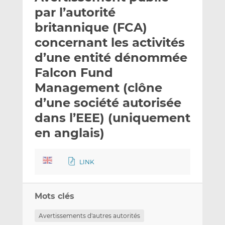
e
g
g
par l’autorité
r
e
e
britannique (FCA)
p
r
r
concernant les activités
a
s
s
r
u
u
d’une entité dénommée
e
r
r
Falcon Fund
m
L
F
Management (clône
a
i
a
d’une société autorisée
i
n
c
l
k
e
dans l’EEE) (uniquement
e
b
en anglais)
d
o
I
o
n
k
LINK
Mots clés
Avertissements d'autres autorités