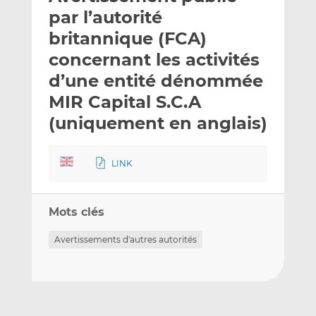
e
g
g
par l’autorité
r
e
e
britannique (FCA)
p
r
r
concernant les activités
a
s
s
r
u
u
d’une entité dénommée
e
r
r
MIR Capital S.C.A
m
L
F
(uniquement en anglais)
a
i
a
i
n
c
l
k
e
LINK
e
b
d
o
I
o
Mots clés
n
k
Avertissements d'autres autorités