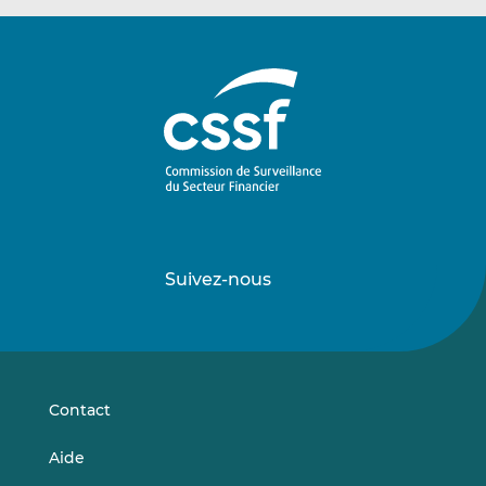
Suivez-nous
Suivez-
Suivez-
nous
nous
sur
sur
LinkedIn
Vimeo
Contact
Aide