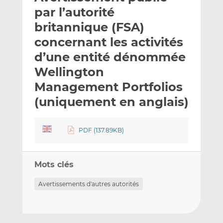
e
g
g
par l’autorité
r
e
e
britannique (FSA)
p
r
r
concernant les activités
a
s
s
r
u
u
d’une entité dénommée
e
r
r
Wellington
m
L
F
Management Portfolios
a
i
a
(uniquement en anglais)
i
n
c
l
k
e
e
b
PDF (137.89KB)
d
o
I
o
n
k
Mots clés
Avertissements d'autres autorités