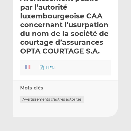
e
g
g
par l’autorité
r
e
e
luxembourgeoise CAA
p
r
r
concernant l’usurpation
a
s
s
r
u
u
du nom de la société de
e
r
r
courtage d’assurances
m
L
F
OPTA COURTAGE S.A.
a
i
a
i
n
c
l
k
e
LIEN
e
b
d
o
I
o
Mots clés
n
k
Avertissements d'autres autorités