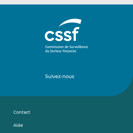
Suivez-nous
Suivez-
Suivez-
nous
nous
sur
sur
LinkedIn
Vimeo
Contact
Aide