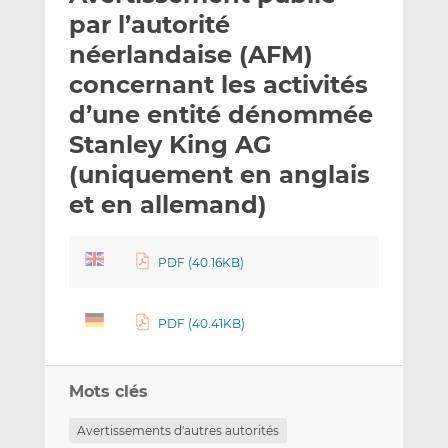
e
g
g
par l’autorité
r
e
e
néerlandaise (AFM)
p
r
r
concernant les activités
a
s
s
r
u
u
d’une entité dénommée
e
r
r
Stanley King AG
m
L
F
(uniquement en anglais
a
i
a
et en allemand)
i
n
c
l
k
e
e
b
PDF (40.16KB)
d
o
I
o
n
k
PDF (40.41KB)
Mots clés
Avertissements d'autres autorités