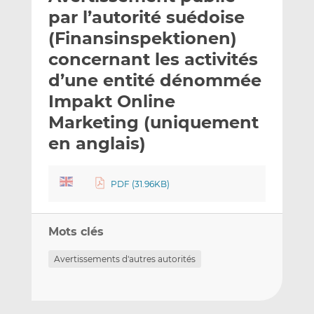
e
g
g
par l’autorité suédoise
r
e
e
(Finansinspektionen)
p
r
r
concernant les activités
a
s
s
r
u
u
d’une entité dénommée
e
r
r
Impakt Online
m
L
F
Marketing (uniquement
a
i
a
en anglais)
i
n
c
l
k
e
e
b
PDF (31.96KB)
d
o
I
o
n
k
Mots clés
Avertissements d'autres autorités