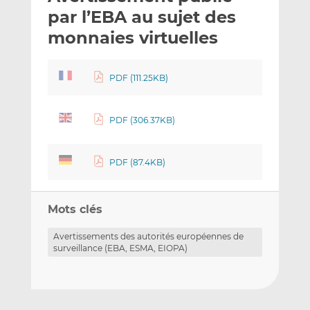
e
g
g
par l’EBA au sujet des
r
e
e
monnaies virtuelles
p
r
r
a
s
s
r
u
u
PDF (111.25KB)
e
r
r
m
L
F
PDF (306.37KB)
a
i
a
i
n
c
l
k
e
PDF (87.4KB)
e
b
d
o
I
o
Mots clés
n
k
Avertissements des autorités européennes de
surveillance (EBA, ESMA, EIOPA)