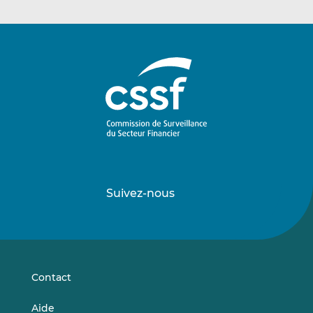
Suivez-nous
Suivez-
Suivez-
nous
nous
sur
sur
LinkedIn
Vimeo
Contact
Aide