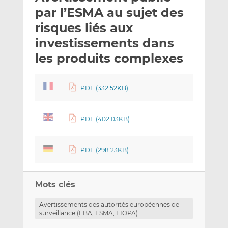
e
g
g
par l’ESMA au sujet des
r
e
e
risques liés aux
p
r
r
investissements dans
a
s
s
r
u
u
les produits complexes
e
r
r
m
L
F
PDF (332.52KB)
a
i
a
i
n
c
l
k
e
PDF (402.03KB)
e
b
d
o
I
o
PDF (298.23KB)
n
k
Mots clés
Avertissements des autorités européennes de
surveillance (EBA, ESMA, EIOPA)