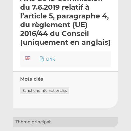
e
g
g
du 7.6.2019 relatif à
r
e
e
l’article 5, paragraphe 4,
p
r
r
du règlement (UE)
a
s
s
r
u
u
2016/44 du Conseil
e
r
r
(uniquement en anglais)
m
L
F
a
i
a
i
n
c
LINK
l
k
e
e
b
d
o
Mots clés
I
o
Sanctions internationales
n
k
Thème principal: