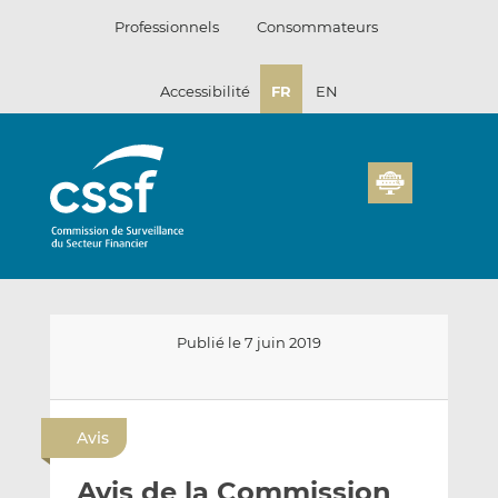
Passer
Professionnels
Consommateurs
au
contenu
Accessibilité
FR
EN
Publié le 7 juin 2019
E
P
P
n
a
a
Avis
v
r
r
o
t
t
Avis de la Commission
y
a
a