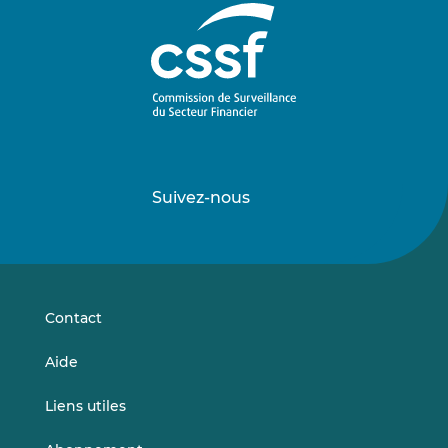
Suivez-nous
Suivez-
Suivez-
nous
nous
sur
sur
LinkedIn
Vimeo
Contact
Aide
Liens utiles