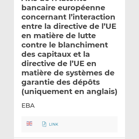
e
g
g
bancaire européenne
r
e
e
concernant l’interaction
p
r
r
entre la directive de l’UE
a
s
s
r
u
u
en matière de lutte
e
r
r
contre le blanchiment
m
L
F
des capitaux et la
a
i
a
directive de l’UE en
i
n
c
l
k
e
matière de systèmes de
e
b
garantie des dépôts
d
o
(uniquement en anglais)
I
o
n
k
EBA
LINK