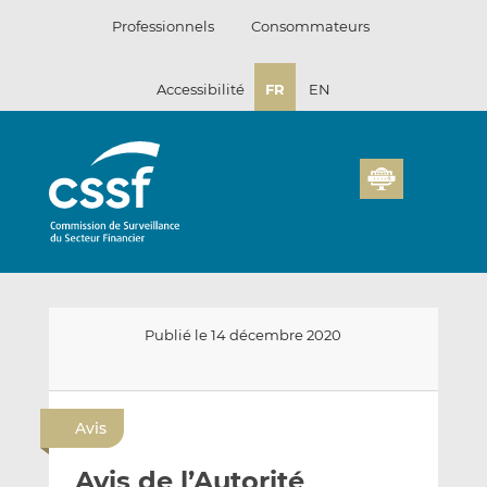
Passer
Professionnels
Consommateurs
au
contenu
Accessibilité
FR
EN
Publié le 14 décembre 2020
E
P
P
n
a
a
Avis
v
r
r
o
t
t
Avis de l’Autorité
y
a
a