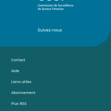
Suivez-nous
Suivez-
Suivez-
nous
nous
sur
sur
LinkedIn
Vimeo
Contact
Aide
Liens utiles
Abonnement
Flux RSS