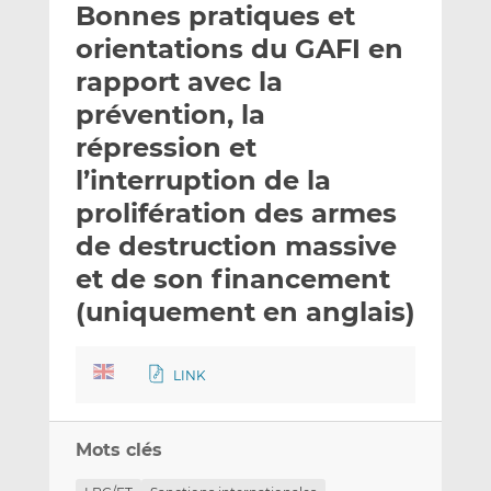
Bonnes pratiques et
y
a
a
e
g
g
orientations du GAFI en
r
e
e
rapport avec la
p
r
r
prévention, la
a
s
s
r
u
u
répression et
e
r
r
l’interruption de la
m
L
F
prolifération des armes
a
i
a
de destruction massive
i
n
c
l
k
e
et de son financement
e
b
(uniquement en anglais)
d
o
I
o
n
k
LINK
Mots clés