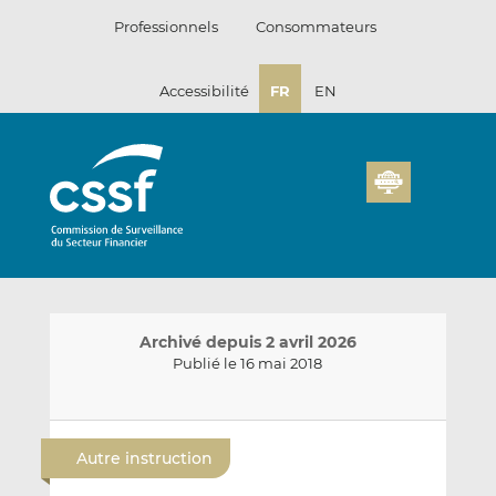
Passer
Professionnels
Consommateurs
au
contenu
Accessibilité
FR
EN
Archivé depuis 2 avril 2026
Publié le 16 mai 2018
E
P
P
n
a
a
Autre instruction
v
r
r
o
t
t