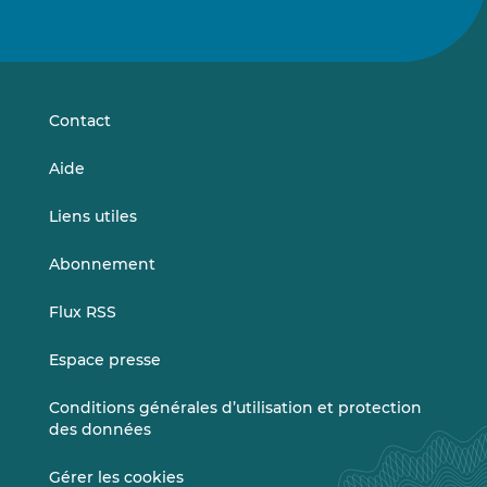
Suivez-
Suivez-
nous
nous
sur
sur
LinkedIn
Vimeo
Contact
Aide
Liens utiles
Abonnement
Flux RSS
Espace presse
Conditions générales d’utilisation et protection
des données
Gérer les cookies