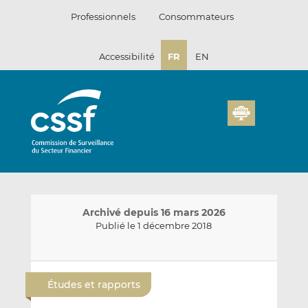
Passer
Professionnels
Consommateurs
au
contenu
Accessibilité
FR
EN
Archivé depuis 16 mars 2026
Publié le 1 décembre 2018
E
P
P
n
a
a
Études et rapports
v
r
r
o
t
t