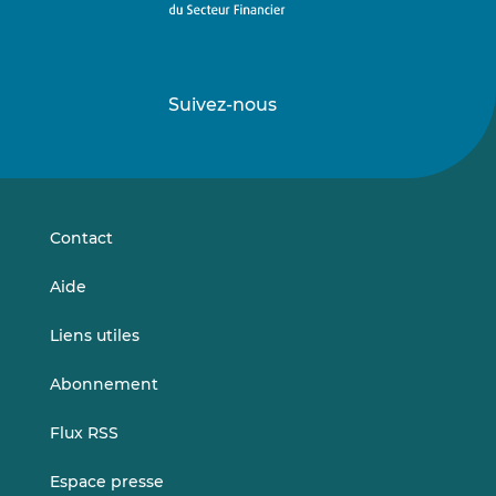
Suivez-nous
Suivez-
Suivez-
nous
nous
sur
sur
LinkedIn
Vimeo
Contact
Aide
Liens utiles
Abonnement
Flux RSS
Espace presse